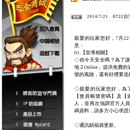
2014/7/21
0722
親愛的玩家您好，7月2
意：
01.【宣導相關】
◇你今天安全嗎？為了
地２Online」提供免
號的風險，還有好禮要送
◇親愛的玩家您好，為
【會員帳號密碼】及【
人，並再次強調官方人
碼資料，請多方小心求證
◇通訊鎖福袋更新。