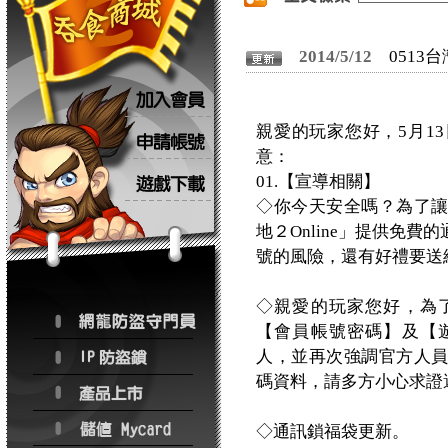
2014/5/12
0513
親愛的玩家您好，5月1
意：
01.【宣導相關】
◇你今天安全嗎？為了
地２Online」提供免
號的風險，還有好禮要送
◇親愛的玩家您好，為
【會員帳號密碼】及【
人，並再次強調官方人
碼資料，請多方小心求證
◇通訊鎖福袋更新。