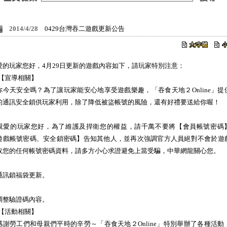
2014/4/28
0429台灣吞二遊戲更新公告
愛的玩家您好，4月29日更新的遊戲內容如下，請玩家特別注意：
1.【宣導相關】
你今天安全嗎？為了讓玩家能安心地享受遊戲樂趣，「吞食天地２Online」提
的通訊安全鎖供玩家利用，除了降低被盜帳號的風險，還有好禮要送給你喔！
親愛的玩家您好，為了維護及捍衛您的權益，請千萬不要將【會員帳號密碼
遊戲帳號密碼、安全鎖密碼】告知其他人，並再次強調官方人員絕對不會於遊
取您的任何帳號密碼資料，請多方小心求證避免上當受騙，中華網龍關心您。
通訊鎖福袋更新。
調整驗證碼內容。
2.【活動相關】
感謝勞工們和母親們平時的辛勞～「吞食天地２Online」特別舉辦了各種活動