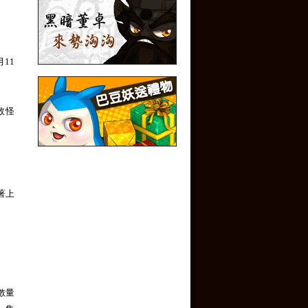
月11
敗怪
著上
數量