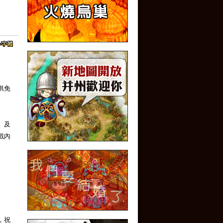
供免
】及
戲內
，祝