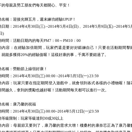
下的母親及勞工朋友們每天都開心、平安！
動名稱：迎接光輝五月，週末練功經驗UPUP！
日期：2014年4月30日(三) ~2014年5月4日(日) 、2014年5月9日(五) ~2014年5
日)
動時間：活動日期內的每天PM7：00～PM10：00
動內容：在經驗加倍期間，玩家們還是要好好鍛鍊自己！只要在活動期間擊
，就能多獲得20%的經驗值喔！這樣好康的事，千萬不要錯過了。
動名稱：勞動節上線領好康！
時間：2014年4月30日(三) 00:00 ~2014年5月5日(一) 23:59
動內容：玩家只要在指定期間登入遊戲中，就會領到各式各樣的小禮物喔！隨
時間越久，拿到的獎勵也越好喔！活動期間每天都可以進行一次。
動名稱：康乃馨的祝福
時間：2014年4月30日(三) 00:00~2014年5月12日(一)23:59
動等級限制：玩家等級達到30或30以上
動內容：母親節又要到了，康乃馨的需求大增！樓桑村的康奈芯正為了康乃馨