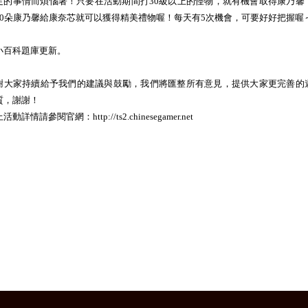
足的事情而煩惱著！只要在活動期間打30級以上的怪物，就有機會取得康乃馨
30朵康乃馨給康奈芯就可以獲得精美禮物喔！每天有5次機會，可要好好把握喔
小百科題庫更新。
謝大家持續給予我們的建議與鼓勵，我們將匯整所有意見，提供大家更完善的
質，謝謝！
活動詳情請參閱官網：http://ts2.chinesegamer.net