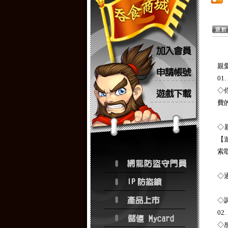
親
0
◇
費
◇
【
索
◇
◇
0
◇