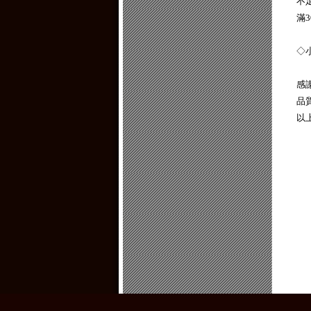
不
滿
◇
感
品
以上