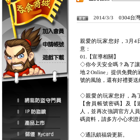
2014/3/3
0304
親愛的玩家您好，3月
意：
01.【宣導相關】
◇你今天安全嗎？為了
地２Online」提供免
號的風險，還有好禮要送
◇親愛的玩家您好，為
【會員帳號密碼】及【
人，並再次強調官方人
碼資料，請多方小心求證
◇通訊鎖福袋更新。