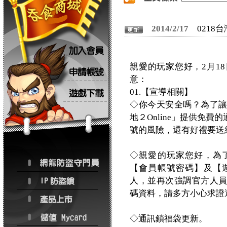
2014/2/17
0218
親愛的玩家您好，2月1
意：
01.【宣導相關】
◇你今天安全嗎？為了
地２Online」提供免
號的風險，還有好禮要送
◇親愛的玩家您好，為
【會員帳號密碼】及【
人，並再次強調官方人
碼資料，請多方小心求證
◇通訊鎖福袋更新。