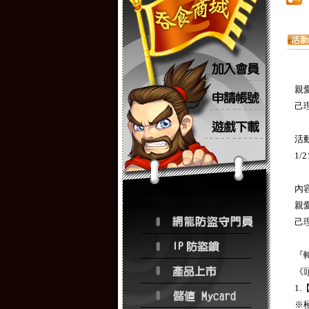
親
己
活
1/2
內
親
己
『
《
1
※