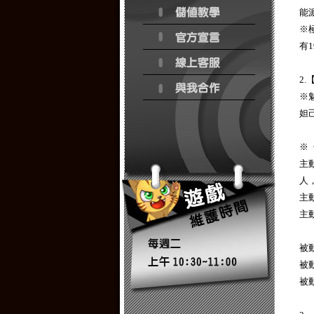
能
※
有
2
※
妲
※
主
人
主
主
被
被
被