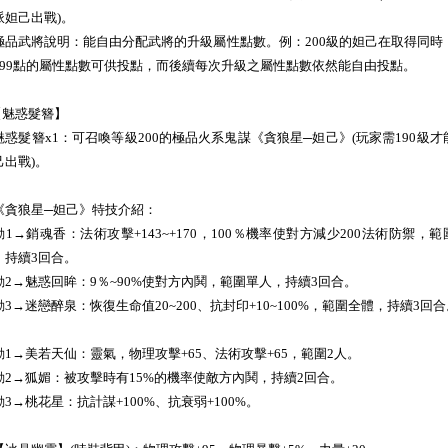
派妲己出戰)。
極品武將說明：能自由分配武將的升級屬性點數。例：200級的妲己在取得同時
199點的屬性點數可供投點，而後續每次升級之屬性點數依然能自由投點。
.【魅惑髮簪】
魅惑髮簪x1：可召喚等級200的極品火系鬼謀《貪狼星─妲己》(玩家需190級才
己出戰)。
《貪狼星─妲己》特技介紹：
動1→銷魂香：法術攻擊+143~+170，100％機率使對方減少200法術防禦，範
，持續3回合。
動2→魅惑回眸：9％~90%使對方內鬨，範圍單人，持續3回合。
動3→迷戀醉泉：恢復生命值20~200、抗封印+10~100%，範圍全體，持續3回
動1→美若天仙：靈氣，物理攻擊+65、法術攻擊+65，範圍2人。
動2→狐媚：被攻擊時有15%的機率使敵方內鬨，持續2回合。
動3→桃花星：抗計謀+100%、抗衰弱+100%。