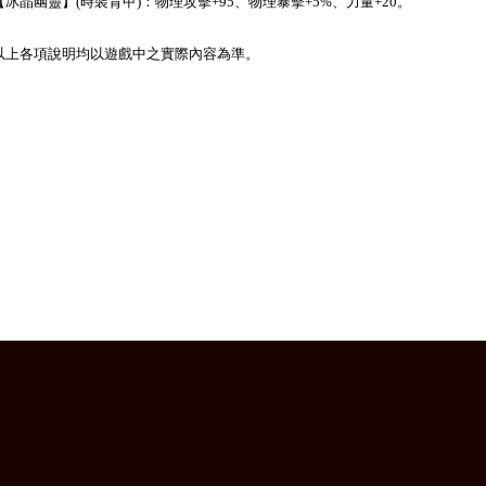
. 【冰晶幽靈】(時裝背甲)：物理攻擊+95、物理暴擊+5%、力量+20。
以上各項說明均以遊戲中之實際內容為準。