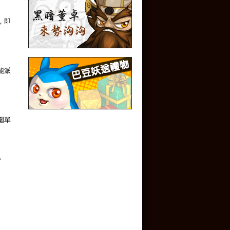
，即
能派
圍單
合。