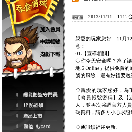
2013/11/11
111
親愛的玩家您好，11月
意：
01.【宣導相關】
◇你今天安全嗎？為了
地２Online」提供免
號的風險，還有好禮要送
◇親愛的玩家您好，為
【會員帳號密碼】及【
人，並再次強調官方人
碼資料，請多方小心求證
◇通訊鎖福袋更新。