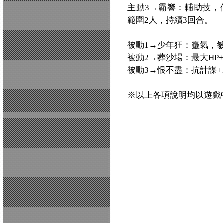
主動3→霸響：輔助技，使
範圍2人，持續3回合。
被動1→少年狂：靈氣，敏
被動2→葬沙場：最大HP+
被動3→恨不盡：抗計謀+1
※以上各項說明均以遊戲