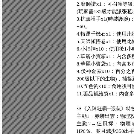
2.廚師證x1：可召喚等
(玩家需185級才能派張苞
3.抗熱護手x1(時裝護腕
+60。
4.轉運千機石x1：使用
5.天師頓悟卷x1：使用
6.小福神x10：使用後1
7.華麗小寶箱x1：內含
8.華麗小寶袋x1：內含
9.伏神金索x10：百分
200級以下的生物)，捕
10.五色粥x10：食用後
11.藥品補給袋x1：內
※《入陣狂霸─張苞》特
主動1→赤蟒出雲：物理攻擊
主動2→狂風掃：物理攻擊
HP6％、並且減少350