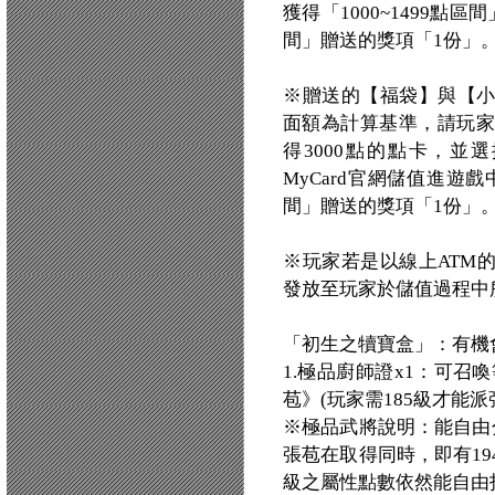
獲得「1000~1499點
間」贈送的獎項「1份」
※贈送的【福袋】與【
面額為計算基準，請玩家
得3000點的點卡，並
MyCard官網儲值進遊戲
間」贈送的獎項「1份」
※玩家若是以線上ATM
發放至玩家於儲值過程中
「初生之犢寶盒」：有機
1.極品廚師證x1：可召
苞》(玩家需185級才能派
※極品武將說明：能自由
張苞在取得同時，即有1
級之屬性點數依然能自由