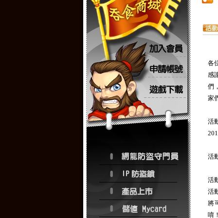
各
感
們
家
活
20
活
活
活
將
唷