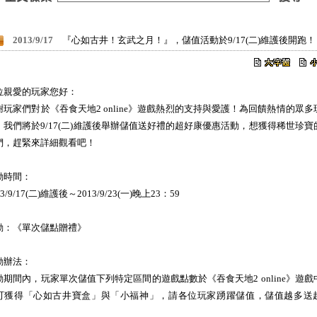
2013/9/17
『心如古井！玄武之月！』，儲值活動於9/17(二)維護後開跑！
位親愛的玩家您好：
謝玩家們對於《吞食天地2 online》遊戲熱烈的支持與愛護！為回饋熱情的眾多
，我們將於9/17(二)維護後舉辦儲值送好禮的超好康優惠活動，想獲得稀世珍寶
們，趕緊來詳細觀看吧！
動時間：
13/9/17(二)維護後～2013/9/23(一)晚上23：59
動：《單次儲點贈禮》
動辦法：
動期間內，玩家單次儲值下列特定區間的遊戲點數於《吞食天地2 online》遊戲
可獲得「心如古井寶盒」與「小福神」，請各位玩家踴躍儲值，儲值越多送
！