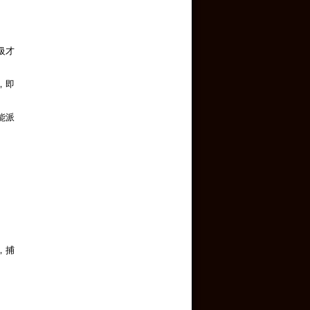
級才
，即
能派
，捕