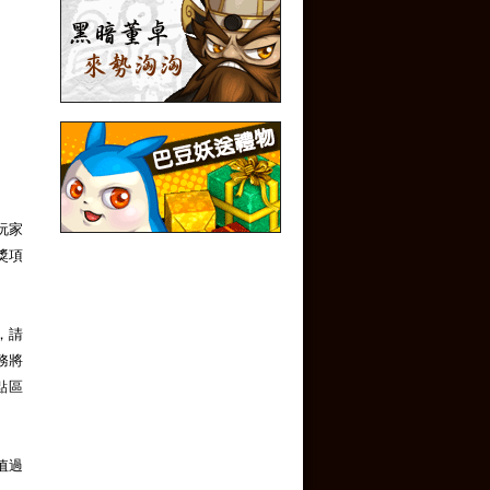
玩家
獎項
，請
務將
點區
值過