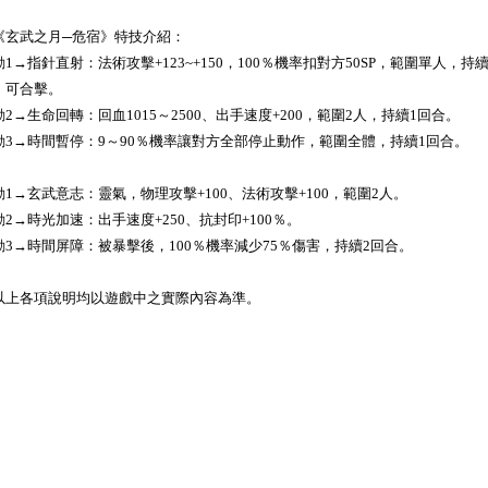
《玄武之月─危宿》特技介紹：
動1→指針直射：法術攻擊+123~+150，100％機率扣對方50SP，範圍單人，持續
，可合擊。
動2→生命回轉：回血1015～2500、出手速度+200，範圍2人，持續1回合。
動3→時間暫停：9～90％機率讓對方全部停止動作，範圍全體，持續1回合。
動1→玄武意志：靈氣，物理攻擊+100、法術攻擊+100，範圍2人。
動2→時光加速：出手速度+250、抗封印+100％。
動3→時間屏障：被暴擊後，100％機率減少75％傷害，持續2回合。
以上各項說明均以遊戲中之實際內容為準。