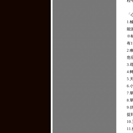
程
「
1
能
※
有
2
危
3.
4
5
6
7
8
9
捉
1
1