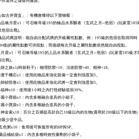
中所選擇之儲值伺服器。
心如古井寶盒」：有機會獲得以下寶物喔：
.極品喚月星x1：可召喚等級195的極品水系醫者《玄武之月─危宿》(玩家需185
派危宿出戰)。
極品武將說明：能自由分配武將的升級屬性點數。例：195級的危宿在取得同時
194點的屬性點數可供投點，而後續每次升級之屬性點數依然能自由投點。
.喚月星x1：可召喚等級195的上品水系醫者《玄武之月─危宿》(玩家需185級才
宿出戰)。
尋跡之旅x1(時裝鞋子)：物理防禦+10、法術防禦+40、精神+18。
.轉運千機石x1：使用此物品來強化裝備一定會到強度加5。
.天師頓悟卷x1：使用此物品來強化武將一定會到強度加5。
.小福神x10：使用後1小時之內打怪經驗值加30%。
.華麗小寶箱x1：內含多種融合道具的小箱子。
.華麗小寶袋x1：內含多種融合道具的小袋子。
.伏神金索x10：百分之百捕捉高於自己10級以內的生物(適用於200級以下的生物)
到最少是中品。
0.五色粥x10：食用後可恢復所有的HP與SP。
1.藥品補給袋x1：內含多種時效性藥劑的小袋子。