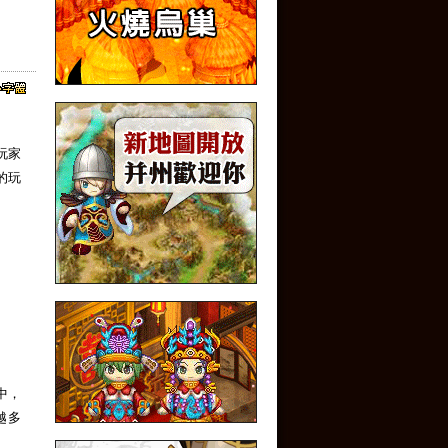
玩家
的玩
中，
越多