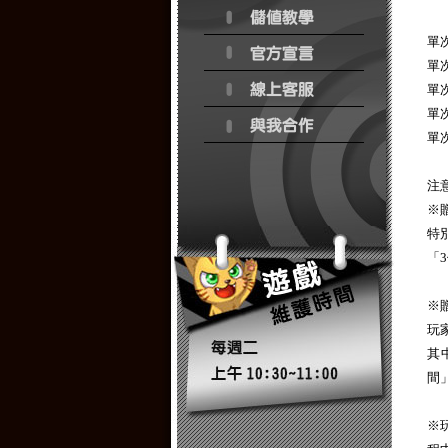
單
單
單
單
單
注
※
特
「
※
玩
其
間
※