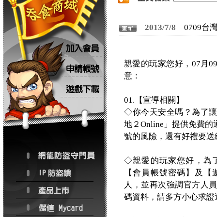
2013/7/8
0709
親愛的玩家您好，07月
意：
01.【宣導相關】
◇你今天安全嗎？為了
地２Online」提供免
號的風險，還有好禮要送
◇親愛的玩家您好，為
【會員帳號密碼】及【
人，並再次強調官方人
碼資料，請多方小心求證