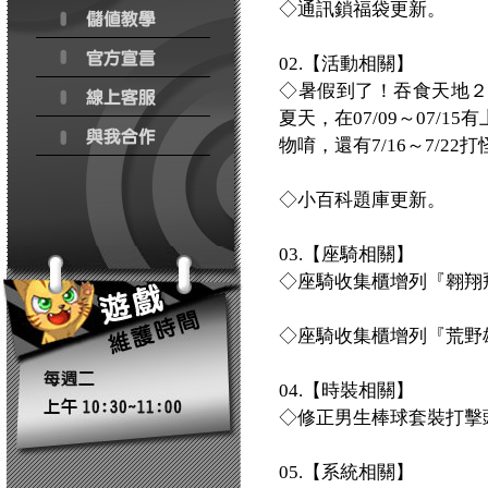
◇通訊鎖福袋更新。
02.【活動相關】
◇暑假到了！吞食天地
夏天，在07/09～07/
物唷，還有7/16～7/2
◇小百科題庫更新。
03.【座騎相關】
◇座騎收集櫃增列『翱翔
◇座騎收集櫃增列『荒野
04.【時裝相關】
◇修正男生棒球套裝打擊
05.【系統相關】