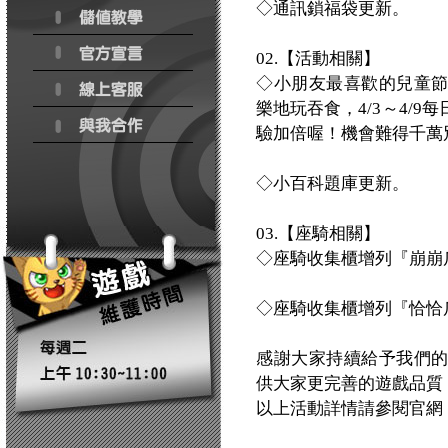
◇通訊鎖福袋更新。
02.【活動相關】
◇小朋友最喜歡的兒童
樂地玩吞食，4/3～4/
驗加倍喔！機會難得千萬
◇小百科題庫更新。
03.【座騎相關】
◇座騎收集櫃增列『崩崩
◇座騎收集櫃增列『恰恰
感謝大家持續給予我們
供大家更完善的遊戲品質
以上活動詳情請參閱官網：http:/