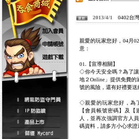
2013/4/1
0402
親愛的玩家您好，04月
意：
01.【宣導相關】
◇你今天安全嗎？為了
地２Online」提供免
號的風險，還有好禮要送
◇親愛的玩家您好，為
【會員帳號密碼】及【
人，並再次強調官方人
碼資料，請多方小心求證