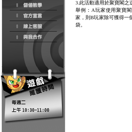
3.此活動適用於聚寶閣之
舉例：A玩家使用聚寶
家，則B玩家除可獲得一
袋。