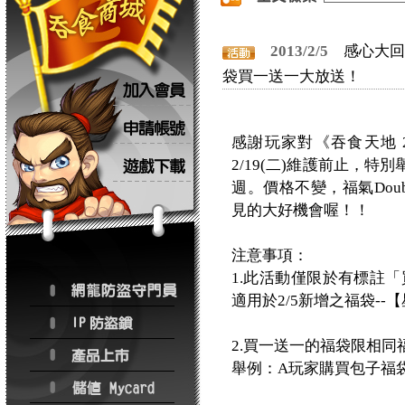
2013/2/5
感心大回饋
袋買一送一大放送！
感謝玩家對《吞食天地 2 
2/19(二)維護前止，
週。價格不變，福氣Dou
見的大好機會喔！！
注意事項：
1.此活動僅限於有標註
適用於2/5新增之福袋-
2.買一送一的福袋限相同
舉例：A玩家購買包子福