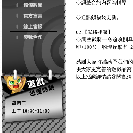
◇調整合約內容為輔導十
◇通訊鎖福袋更新。
02.【武將相關】
◇調整武將一命追魂關
印+100％、物理暴擊率+
感謝大家持續給予我們
供大家更完善的遊戲品質
以上活動詳情請參閱官網：http:/