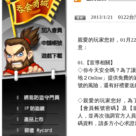
2013/1/21
0122
親愛的玩家您好，01月
意：
01.【宣導相關】
◇你今天安全嗎？為了
地２Online」提供免
號的風險，還有好禮要送
◇親愛的玩家您好，為
【會員帳號密碼】及【
人，並再次強調官方人
碼資料，請多方小心求證