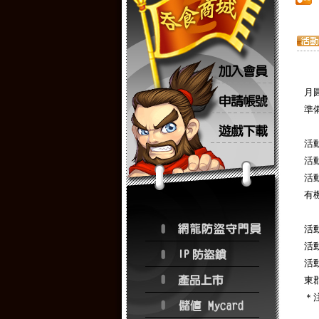
月
準
活
活動
活
有
活
活動
活
東
＊