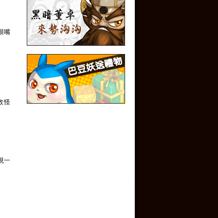
跟嘴
敗怪
現一