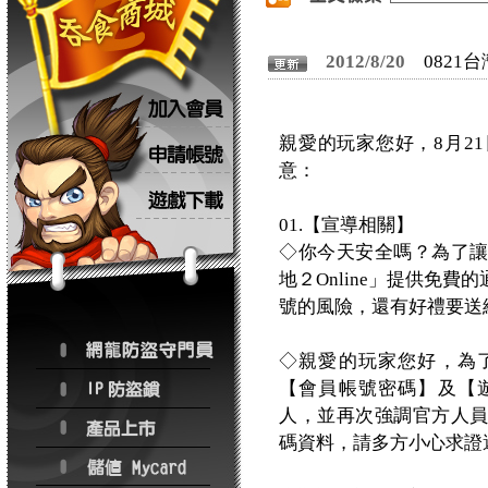
2012/8/20
0821
親愛的玩家您好，8月2
意：
01.【宣導相關】
◇你今天安全嗎？為了
地２Online」提供免
號的風險，還有好禮要送
◇親愛的玩家您好，為
【會員帳號密碼】及【
人，並再次強調官方人
碼資料，請多方小心求證