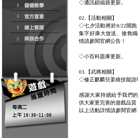
◇通訊鎖福袋更新。
02.【活動相關】
◇七夕活動將於8/22開
集字好康大放送、搶救織女
情請參閱官網公告！
◇小百科題庫更新。
03.【武將相關】
◇修正麒麟兒姜維技能說
感謝大家持續給予我們
供大家更完善的遊戲品質
以上活動詳情請參閱官網：http:/