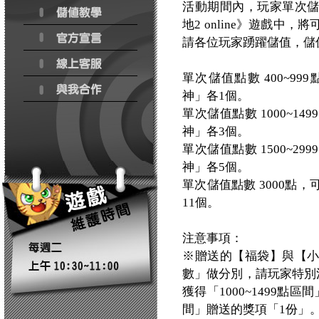
活動期間內，玩家單次
地2 online》遊戲
請各位玩家踴躍儲值，儲
單次儲值點數 400~9
神」各1個。
單次儲值點數 1000~
神」各3個。
單次儲值點數 1500~
神」各5個。
單次儲值點數 3000點
11個。
注意事項：
※贈送的【福袋】與【
數」做分別，請玩家特別注
獲得「1000~1499點
間」贈送的獎項「1份」