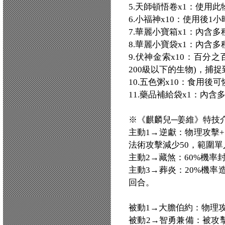
5.天師頓悟卷x1：使用
6.小福神x10：使用後1
7.華麗小寶箱x1：內含
8.華麗小寶袋x1：內含
9.伏神金索x10：百分
200級以下的生物)，捕
10.五色粥x10：食用後
11.藥品補給袋x1：內
※《麒麟兒─姜維》特技
主動1→逆獻：物理攻擊+1
法術攻擊減少50，範圍單
主動2→藏煞：60%機率
主動3→葬炎：20%機率
回合。
被動1→大膽伯約：物理攻
被動2→智勇兼備：被攻