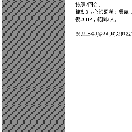
持續2回合。
被動3→心歸蜀漢：靈氣，
復20HP，範圍2人。
※以上各項說明均以遊戲