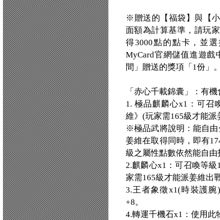
※贈送的【福袋】與【
面額為計算基準，請玩家
得3000點的點卡，並
MyCard官網儲值進遊戲
間」贈送的獎項「1份」
「赤心千載錦囊」：有機
1. 極品麒麟心x1：可
維》(玩家需165級才能派
※極品武將說明：能自由
姜維在取得同時，即有1
級之屬性點數依然能自由
2.麒麟心x1：可召喚等
家需165級才能派姜維出戰
3.王者象徵x1(時裝護
+8。
4.轉運千機石x1：使用