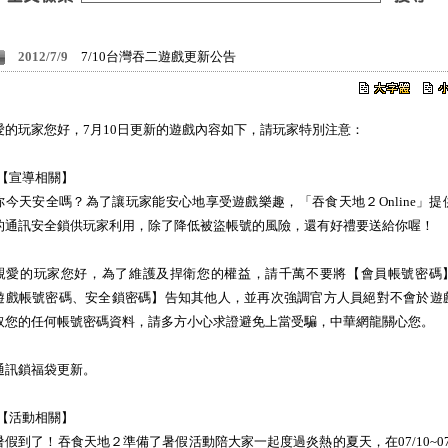
2012/7/9
7/10台灣吞二遊戲更新公告
愛的玩家您好，7月10日更新的遊戲內容如下，請玩家特別注意：
1.【宣導相關】
你今天安全嗎？為了讓玩家能安心地享受遊戲樂趣，「吞食天地２Online」提
的通訊安全鎖供玩家利用，除了降低被盜帳號的風險，還有好禮要送給你喔！
親愛的玩家您好，為了維護及捍衛您的權益，請千萬不要將【會員帳號密碼
遊戲帳號密碼、安全鎖密碼】告知其他人，並再次強調官方人員絕對不會於遊
取您的任何帳號密碼資料，請多方小心求證避免上當受騙，中華網龍關心您。
通訊鎖福袋更新。
2.【活動相關】
暑假到了！吞食天地２準備了暑假活動陪大家一起度過炎熱的夏天，在07/10~07/