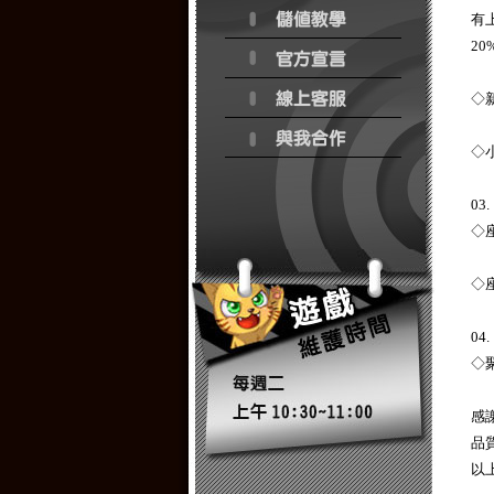
有
2
◇
◇
0
◇
◇
0
◇
感
品
以上