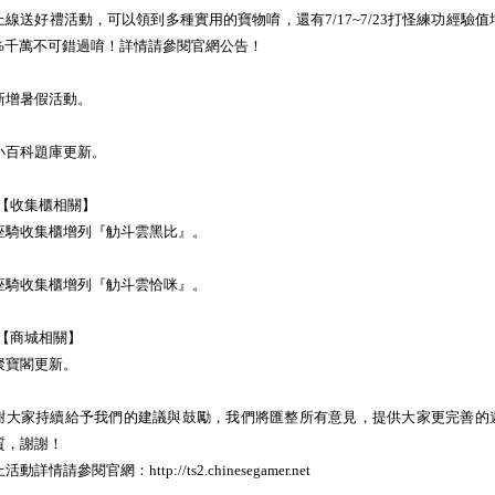
上線送好禮活動，可以領到多種實用的寶物唷，還有7/17~7/23打怪練功經驗值
0%千萬不可錯過唷！詳情請參閱官網公告！
新增暑假活動。
小百科題庫更新。
3.【收集櫃相關】
座騎收集櫃增列『觔斗雲黑比』。
座騎收集櫃增列『觔斗雲恰咪』。
4.【商城相關】
聚寶閣更新。
謝大家持續給予我們的建議與鼓勵，我們將匯整所有意見，提供大家更完善的
質，謝謝！
活動詳情請參閱官網：http://ts2.chinesegamer.net