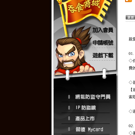
親
0
◇
費
◇
【
索
◇
0
◇