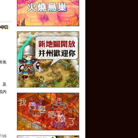
供免
】及
戲內
16