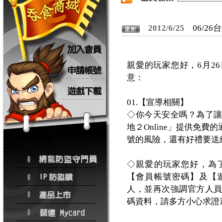
2012/6/25
06/2
親愛的玩家您好，6月2
意：
01.【宣導相關】
◇你今天安全嗎？為了
地２Online」提供免
號的風險，還有好禮要送
◇親愛的玩家您好，為
【會員帳號密碼】及【
人，並再次強調官方人
碼資料，請多方小心求證