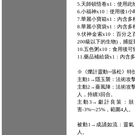
5.天師頓悟卷x1：使用
6.小福神x10：使用後1
7.華麗小寶箱x1：內含
8.華麗小寶袋x1：內含
9.伏神金索x10：百分
200級以下的生物)，捕
10.五色粥x10：食用後
11.藥品補給袋x1：內
※《爍計靈動─張松》特
主動1→隱玉襲：法術攻擊+
主動2→薔風陣：法術攻擊+
人，持續3回合。
主動3→獻計良策：狀
害-3%~-25%，範圍4人。
被動1→成誦如流：靈氣，
人。