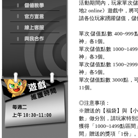
活動期間內，玩家單次
地2 online》遊戲
請各位玩家踴躍儲值，儲
單次儲值點數 400~9
神」各1個。
單次儲值點數 1000~
神」各3個。
單次儲值點數 1500~
神」各5個。
單次儲值點數 3000點
11個。
◎注意事項：
※贈送的【福袋】與【
數」做分別，請玩家特別注
獲得「1000~1499點
間」贈送的獎項「1份」