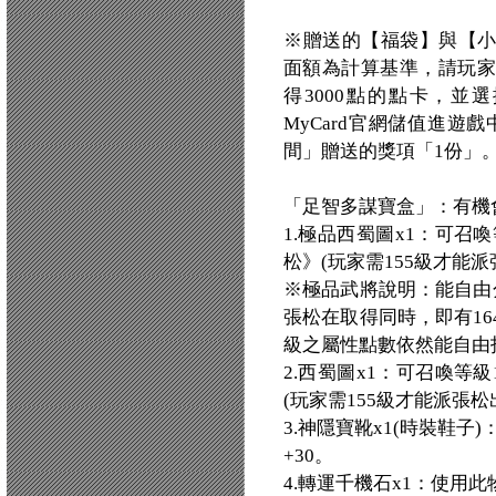
※贈送的【福袋】與【
面額為計算基準，請玩家
得3000點的點卡，並
MyCard官網儲值進遊戲
間」贈送的獎項「1份」
「足智多謀寶盒」：有機
1.極品西蜀圖x1：可召
松》(玩家需155級才能派
※極品武將說明：能自由
張松在取得同時，即有1
級之屬性點數依然能自由
2.西蜀圖x1：可召喚等
(玩家需155級才能派張松
3.神隱寶靴x1(時裝鞋子
+30。
4.轉運千機石x1：使用