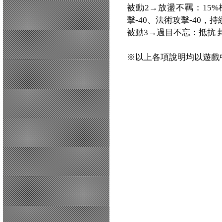
被動2→放盪不羈：15
擊-40、法術攻擊-40，
被動3→過目不忘：抵抗 封
※以上各項說明均以遊戲