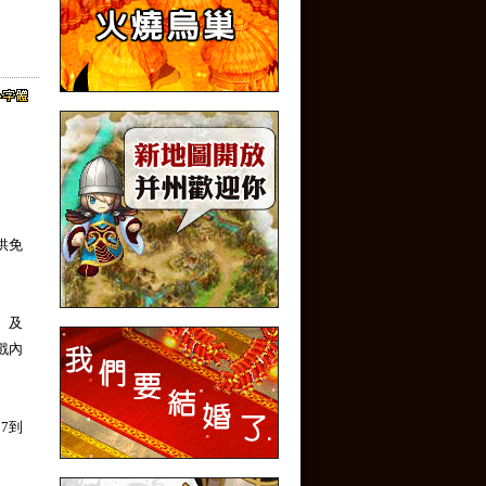
供免
】及
戲內
7到