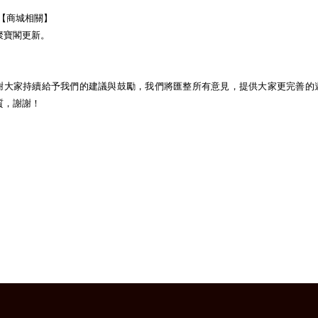
5.【商城相關】
聚寶閣更新。
謝大家持續給予我們的建議與鼓勵，我們將匯整所有意見，提供大家更完善的
質，謝謝！