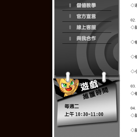
◇
0
◇
◇
◇
◇
03
◇
0
◇
◇