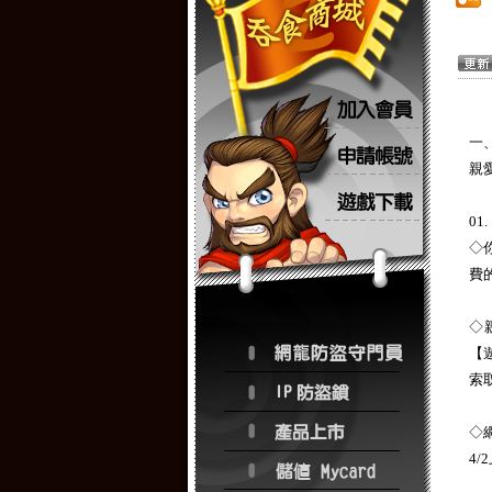
一
親
0
◇
費
◇
【
索
◇
4