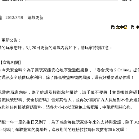
2012/3/19
遊戲更新
、更新公告：
愛的玩家您好，3月20日更新的遊戲內容如下，請玩家特別注意：
1.【宣導相關】
你今天安全嗎？為了讓玩家能安心地享受遊戲樂趣，「吞食天地２Online」提
的通訊安全鎖供玩家利用，除了降低被盜帳號的風險，還有好禮要送給你喔！
親愛的玩家您好，為了維護及捍衛您的權益，請千萬不要將【會員帳號密碼
遊戲帳號密碼、安全鎖密碼】告知其他人，並再次強調官方人員絕對不會於遊
取您的任何帳號密碼資料，請多方小心求證避免上當受騙，中華網龍關心您。
網龍一年一度的生日又到了！為了感謝每位玩家多年來的支持與愛護，除了3/2
/2上線就可領取豐富的獎勵外，這段期間的經驗拉拉每日次數有加五次喔！