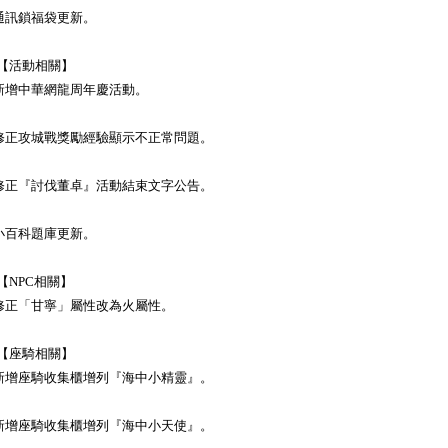
通訊鎖福袋更新。
2.【活動相關】
新增中華網龍周年慶活動。
修正攻城戰獎勵經驗顯示不正常問題。
修正『討伐董卓』活動結束文字公告。
小百科題庫更新。
.【NPC相關】
修正「甘寧」屬性改為火屬性。
4.【座騎相關】
新增座騎收集櫃增列『海中小精靈』。
新增座騎收集櫃增列『海中小天使』。