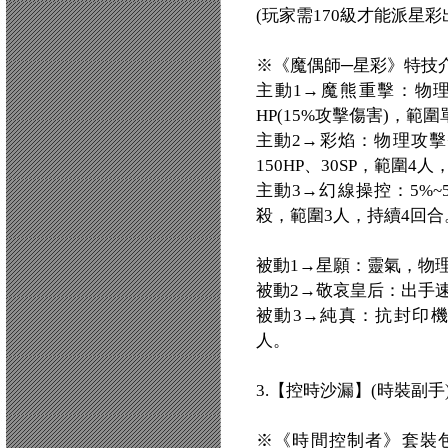
(玩家需170級才能派星彩
※《魔偶師─星彩》特技
主動1→魔熊重擊：物理攻
HP(15%攻擊傷害)，範
主動2→彩焰：物理攻擊+
150HP、30SP，範圍4
主動3→幻線操控：5%
殺，範圍3人，持續4回合
被動1→星願：靈氣，物理
被動2→敬哀皇后：出手速
被動3→純真：抗封印機率
人。
3.【控時沙漏】(時裝副手)
※《時間控制者》套裝