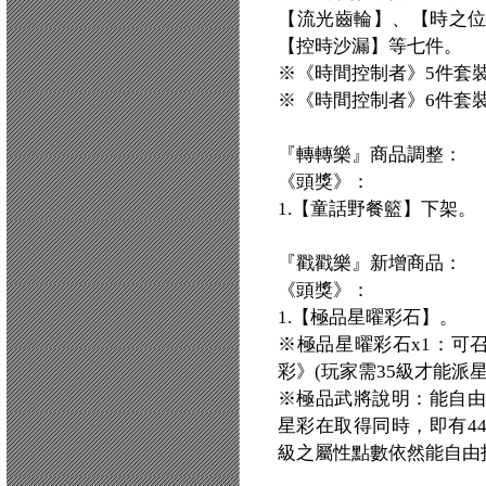
【流光齒輪】、【時之
【控時沙漏】等七件。
※《時間控制者》5件套裝
※《時間控制者》6件套裝
『轉轉樂』商品調整：
《頭獎》：
1.【童話野餐籃】下架。
『戳戳樂』新增商品：
《頭獎》：
1.【極品星曜彩石】。
※極品星曜彩石x1：可
彩》(玩家需35級才能派
※極品武將說明：能自由
星彩在取得同時，即有4
級之屬性點數依然能自由