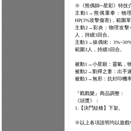
※《熊偶師─星彩》特技
主動1→熊偶重拳：物理攻
HP(3%攻擊傷害)，範圍
主動2→彩炎：物理攻擊+1
人，持續3回合。
主動3→操偶術：3%~3
範圍3人，持續3回合。
被動1→小星願：靈氣，物
被動2→劉禪之妻：出手速
被動3→無邪：抗封印機率
『戳戳樂』商品調整：
《頭獎》：
1.【決鬥紋槍】下架。
※以上各項說明均以遊戲