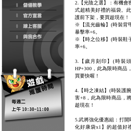
2.【光陰之選】：有機
式超精美好禮的福袋。此為
護前下架，要買趁現在！
※【流光齒輪】(時裝背甲
暴擊率+6。
※【時之位移】(時裝鞋子
率+6。
3.【歲月刻印】(時裝頭
HP+300，此為限時商品
買要快喔！
4.【時之凍結】(時裝護
害+8，此為限時商品，將
趁現在！
5.武將強化優惠組：打開
化好康袋x1】的超值好禮