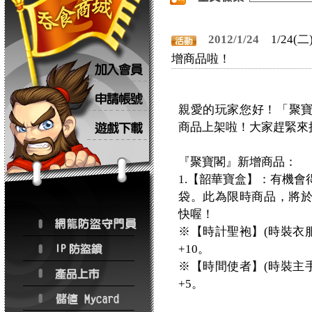
2012/1/24
1/24
增商品啦！
親愛的玩家您好！「聚寶
商品上架啦！大家趕緊來
『聚寶閣』新增商品：
1.【韶華寶盒】：有機
袋。此為限時商品，將於2
快喔！
※【時計聖袍】(時裝衣服
+10。
※【時間使者】(時裝主手
+5。