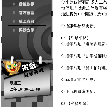
◇平原西街有許多人正
他們吧！除此之外還有
活動將於1/17開跑，想
◇通訊鎖福袋更新。
02.【活動相關】
◇過年活動『送陋習迎新
◇過年活動『新年必備良
◇過年活動『開工抽好運
◇新增元宵節活動。
◇小百科題庫更新。
03.【座騎相關】