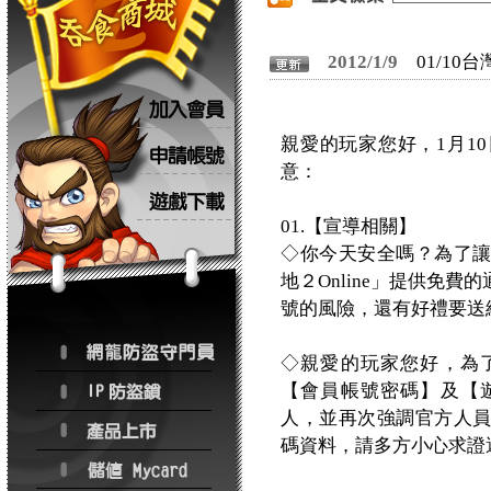
2012/1/9
01/1
親愛的玩家您好，1月1
意：
01.【宣導相關】
◇你今天安全嗎？為了
地２Online」提供免
號的風險，還有好禮要送
◇親愛的玩家您好，為
【會員帳號密碼】及【
人，並再次強調官方人
碼資料，請多方小心求證