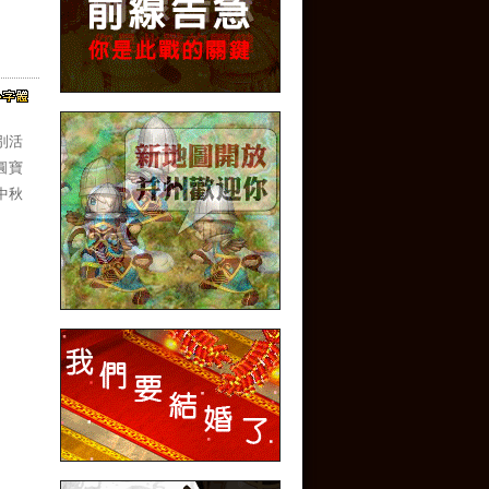
別活
圓寶
中秋