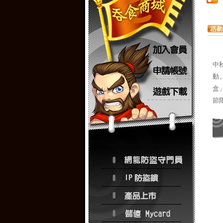
中
動
盒
節