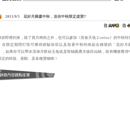
2011/9/5
花好月圓慶中秋，送你中秋限定虛寶!!
秋節即將到來，除了賞月烤肉之外，也可以參加《吞食天地２online》的中秋特
。在限定期間打怪可獲得經驗加倍以及裝著中秋特殊組合稱號的「花好月
」，如果你可以帶冰淇淋月餅給玉兔或是幫柚園農夫搶回仙柚，就有機會獲得
限定的時裝、座騎、及各種寶物喲！