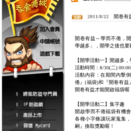
2011/8/22
開卷有
開卷有益～學而不倦，開
學越多」，開學之後也要
【開學活動一】開越多，
活動時間：8/30(二) 00:00 ~
活動內容：在期間內擊倒
倦』(福袋)和『開卷有益
開卷有益才能開啟福袋喔
【開學活動二】集字趣
開啟學而不倦福袋有機
各種小字條讓玩家蒐集
嗣』換取獎勵喔！