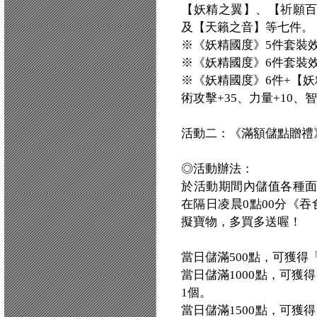
【妖精之翼】、【祈願
及【天籟之音】等七件。
※《妖精國度》5件套裝效
※《妖精國度》6件套裝效
※《妖精國度》6件+【妖
術攻擊+35、力量+10、智
活動二：《滿額儲點贈禮
◎活動辦法：
於活動期間內儲值各種
在隔日凌晨0點00分《吞食
擬寶物，多買多送喔！
當日儲滿500點，可獲得
當日儲滿1000點，可獲
1個。
當日儲滿1500點，可獲