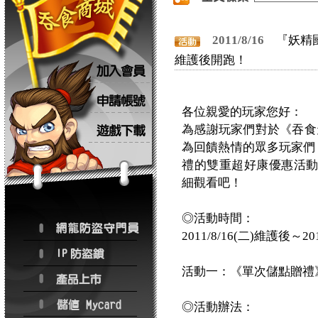
2011/8/16
『妖精國
維護後開跑！
各位親愛的玩家您好：
為感謝玩家們對於《吞食天
為回饋熱情的眾多玩家們，
禮的雙重超好康優惠活
細觀看吧！
◎活動時間：
2011/8/16(二)維護後～20
活動一：《單次儲點贈禮
◎活動辦法：