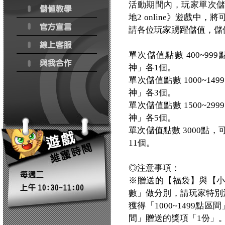
活動期間內，玩家單次
地2 online》遊戲
請各位玩家踴躍儲值，儲
單次儲值點數 400~9
神」各1個。
單次儲值點數 1000~
神」各3個。
單次儲值點數 1500~
神」各5個。
單次儲值點數 3000點
11個。
◎注意事項：
※贈送的【福袋】與【
數」做分別，請玩家特別注
獲得「1000~1499點
間」贈送的獎項「1份」