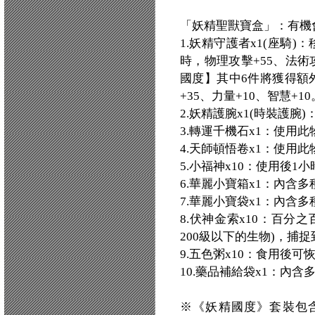
「妖精聖獸寶盒」：有機
1.妖精守護者x1(座騎
時，物理攻擊+55、法術
國度】其中6件將獲得額
+35、力量+10、智慧+10
2.妖精護腕x1(時裝護腕)
3.轉運千機石x1：使用
4.天師頓悟卷x1：使用
5.小福神x10：使用後1
6.華麗小寶箱x1：內含
7.華麗小寶袋x1：內含
8.伏神金索x10：百分
200級以下的生物)，捕
9.五色粥x10：食用後可
10.藥品補給袋x1：內
※《妖精國度》套裝包