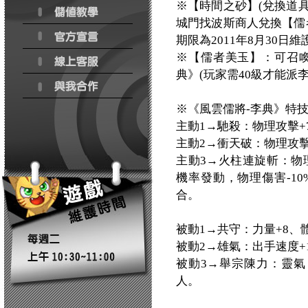
※【時間之砂】(兌換道具
城門找波斯商人兌換【儒
期限為2011年8月30日維
※【儒者美玉】：可召喚
典》(玩家需40級才能派
※《風雲儒將-李典》特
主動1→馳殺：物理攻擊+
主動2→衝天破：物理攻擊+
主動3→火柱連旋斬：物理攻
機率發動，物理傷害-10
合。
被動1→共守：力量+8、
被動2→雄氣：出手速度+
被動3→舉宗陳力：靈氣，
人。