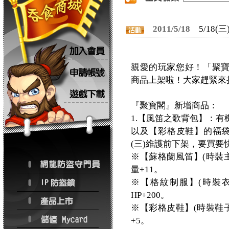
2011/5/18
5/18
親愛的玩家您好！「聚寶
商品上架啦！大家趕緊來
『聚寶閣』新增商品：
1.【風笛之歌背包】：
以及【彩格皮鞋】的福袋。
(三)維護前下架，要買要
※【蘇格蘭風笛】(時裝主
量+11。
※【格紋制服】(時裝衣
HP+200。
※【彩格皮鞋】(時裝鞋子
+5。