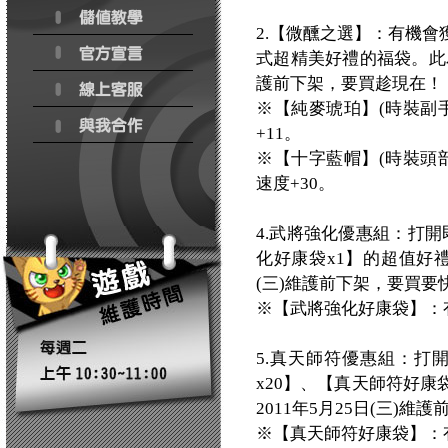
2.【微醺之選】：有機
式超精美好禮的福袋。此為
護前下架，要買趁現在！
※【純麥琥珀】(時裝副手
+11。
※【十字藍帽】(時裝頭部
速度+30。
4.武將強化優惠組：打開
化好康袋x1】的超值好禮
(三)維護前下架，要買要
※【武將強化好康袋】：
5.真天師符優惠組：打
x20】、【真天師符好康
2011年5月25日(三)
※【真天師符好康袋】：