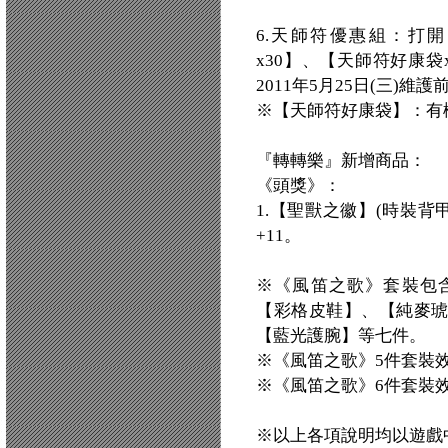
6.天師符優惠組：打
x30】、【天師符好康
2011年5月25日(三)
※【天師符好康袋】：有
『轉轉樂』新增商品：
《頭獎》：
1.【聖獸之徽】(時裝背
+11。
※《風笛之歌》套裝包
【彩格皮鞋】、【純麥
【藍光護腕】等七件。
※《風笛之歌》5件套裝效
※《風笛之歌》6件套裝效
※以上各項說明均以遊戲