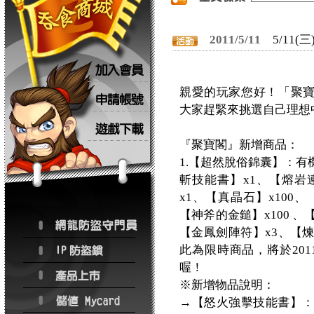
2011/5/11
5/11
親愛的玩家您好！「聚寶
大家趕緊來挑選自己理想
『聚寶閣』新增商品：
1.【超然脫俗錦囊】：有
斬技能書】x1、【熔岩
x1、【真晶石】x100、
【神斧的金鎚】x100 
【金鳳劍陣符】x3、【
此為限時商品，將於201
喔！
※新增物品說明：
→【怒火強擊技能書】