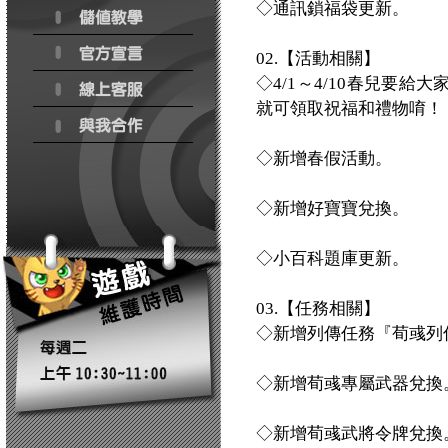
◇通訊鎖福袋更新。
02.【活動相關】
◇4/1～4/10春兒要
就可領取祝福和禮物唷！
◇新增春假活動。
◇新增好寶寶兌換。
◇小百科題庫更新。
03.【任務相關】
◇新增列傳任務『荀彧列
◇新增荀彧專屬武器兌換
◇新增荀彧武將令牌兌換