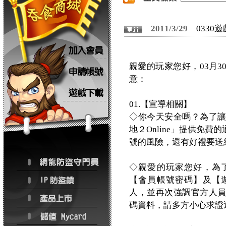
2011/3/29
0330
親愛的玩家您好，03月
意：
01.【宣導相關】
◇你今天安全嗎？為了
地２Online」提供免
號的風險，還有好禮要送
◇親愛的玩家您好，為
【會員帳號密碼】及【
人，並再次強調官方人
碼資料，請多方小心求證