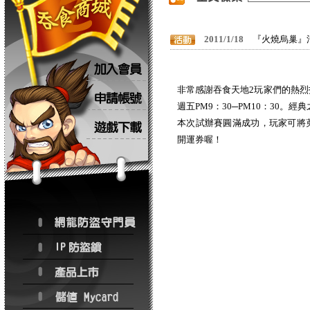
2011/1/18
『火燒烏巢』
非常感謝吞食天地2玩家們的熱
週五PM9：30─PM10：30。
本次試辦賽圓滿成功，玩家可將
開運券喔！