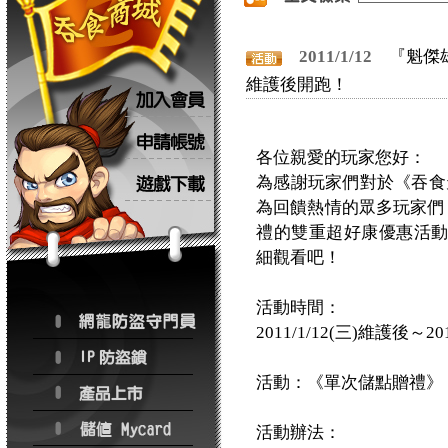
2011/1/12
『魁傑雄
維護後開跑！
各位親愛的玩家您好：
為感謝玩家們對於《吞食天
為回饋熱情的眾多玩家們，
禮的雙重超好康優惠活
細觀看吧！
活動時間：
2011/1/12(三)維護後～20
活動：《單次儲點贈禮》
活動辦法：