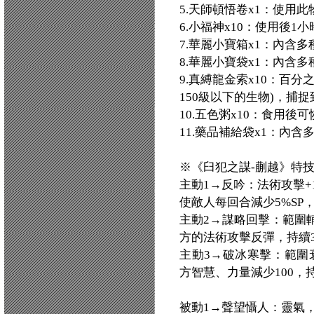
5.天師頓悟卷x1：使用
6.小福神x10：使用後1
7.華麗小寶箱x1：內含
8.華麗小寶袋x1：內含
9.真縛龍金索x10：百
150級以下的生物)，捕
10.五色粥x10：食用後
11.藥品補給袋x1：內
※《臼犯之謀-蒯越》特
主動1→反吟：法術攻擊+1
使敵人每回合減少5%SP
主動2→謀略回擊：範圍輔
方的法術攻擊反彈，持續
主動3→破冰寒擊：範圍
方智慧、力量減少100，
被動1→聲望懾人：靈氣，