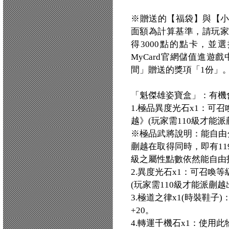
※贈送的【福袋】與【
面額為計算基準，請玩家
得3000點的點卡，並
MyCard官網儲值進遊戲
間」贈送的獎項「1份」
「魁傑雄姿寶盒」：有機
1.極品異度光石x1：可
越》(玩家需110級才能派
※極品武將說明：能自由
蒯越在取得同時，即有1
級之屬性點數依然能自由
2.異度光石x1：可召喚
(玩家需110級才能派蒯越
3.極道之律x1(時裝鞋子
+20。
4.轉運千機石x1：使用