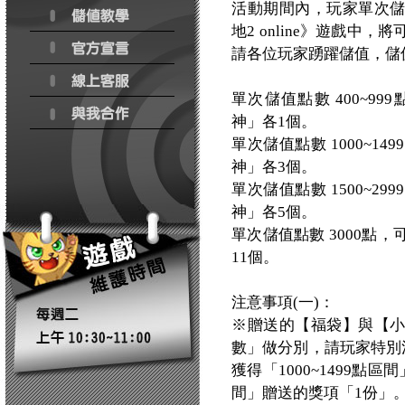
活動期間內，玩家單次
地2 online》遊戲
請各位玩家踴躍儲值，儲
單次儲值點數 400~9
神」各1個。
單次儲值點數 1000~
神」各3個。
單次儲值點數 1500~
神」各5個。
單次儲值點數 3000點
11個。
注意事項(一)：
※贈送的【福袋】與【
數」做分別，請玩家特別注
獲得「1000~1499點
間」贈送的獎項「1份」