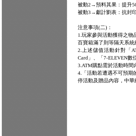
被動2→預料其果：提升5
被動3→獻計劉表：抗封印
注意事項(二)：
1.玩家參與活動獲得之
百寶箱滿了則等隔天系統
2.上述儲值活動針對「
Card」、「7-ELEVE
3.ATM購點需於活動時
4.「活動若遭遇不可預
停活動及贈品內容，中華