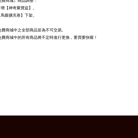
免費商城』商品調整：
.新增【神奇聚寶盆】。
.【馬廄擴充卷】下架。
免費商城中之全部商品皆為不可交易。
免費商城中的所有商品將不定時進行更換，要買要快喔！