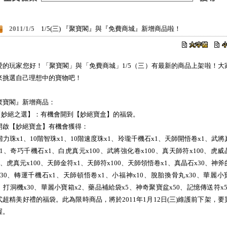
2011/1/5
1/5(三) 『聚寶閣』與『免費商城』新增商品啦！
愛的玩家您好！「聚寶閣」與「免費商城」1/5（三）有最新的商品上架啦！大
來挑選自己理想中的寶物吧！
聚寶閣』新增商品：
.【妙絕之選】：有機會開到【妙絕寶盒】的福袋。
開啟【妙絕寶盒】有機會獲得：
0階力珠x1、10階智珠x1、10階速度珠x1、玲瓏千機石x1、天師開悟卷x1、武將
x1、奇巧千機石x1、白虎真元x100、武將強化卷x100、真天師符x100、虎威
30、虎真元x100、天師金符x1、天師符x100、天師領悟卷x1、真晶石x30、神斧
x30、轉運千機石x1、天師頓悟卷x1、小福神x10、脫胎換骨丸x30、華麗小
2、打洞機x30、華麗小寶箱x2、藥品補給袋x5、神奇聚寶盆x50、記憶傳送符x5
式超精美好禮的福袋。此為限時商品，將於2011年1月12日(三)維護前下架，要
喔。