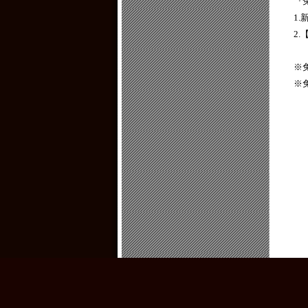
『
1
2
※
※