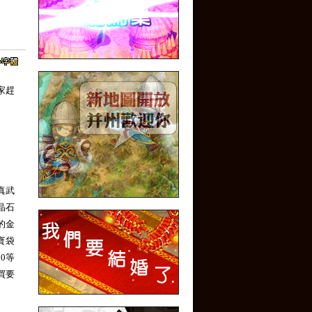
家趕
真武
晶石
的金
寶袋
0等
買要