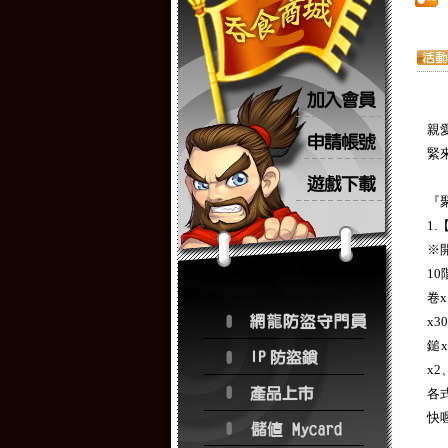
親
緊
『
1
※
1
卷
x
鎚
x
各
快