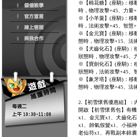
※【棉花糖】(座騎)：移
時，物理攻擊+45、力量+
※【小羊羹】(座騎)：移
時，法術攻擊+45、智慧+
※【金元寶】(座騎)：移
態時，物理攻擊+15、法術
※【犬齒化石】(座騎)：
狀態時，物理攻擊+45、力
※【寶劍化石】(座騎)：
狀態時，法術攻擊+45、智
※【象牙塔】(座騎)：移
態時，物理攻擊+45、法術
2.【初雪懷舊優惠組】：
開啟【初雪懷舊包】有機
x1、金元寶x1、犬齒化
x1、帥氣假髮x1、小福
老仙符x1、再戰副本錦囊