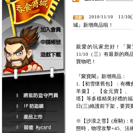
2010/11/10
11/
城』新增商品啦！
親愛的玩家您好！「聚
11/10（三）有最新的
寶物吧！
『聚寶閣』新增商品：
1.【初雪懷舊包】：有
羊羹】、【金元寶】、
塔】等多樣精美好禮的福袋
日(三)維護前下架，要買
※【沙漠之雪】(座騎)：
態時，物理攻擊+45、法術