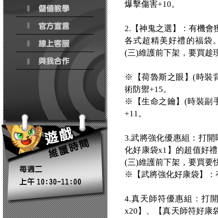
爆擊傷害+10。
2.【神鬼之選】：有機
各式超精美好禮的福袋。此
(三)維護前下架，要買趁
※【荷魯斯之眼】(時裝背
術防禦+15。
※【生命之鑰】(時裝副手
+11。
3.武將強化優惠組：打開
化好康袋x1】的超值好禮
(三)維護前下架，要買要
※【武將強化好康袋】：
4.真天師符優惠組：打
x20】、【真天師符好康