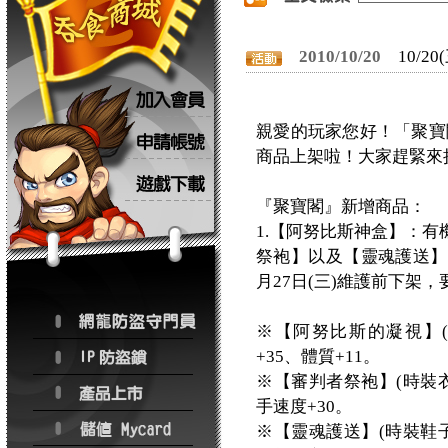
2010/10/20
10/
親愛的玩家您好！「聚寶閣
商品上架啦！大家趕緊來
『聚寶閣』新增商品：
1.【阿努比斯神盒】：
祭袍】以及【靈魂護送】的
月27日(三)維護前下架
※【阿努比斯的凝視】(
+35、體質+11。
※【審判者祭袍】(時裝衣
手速度+30。
※【靈魂護送】(時裝鞋子