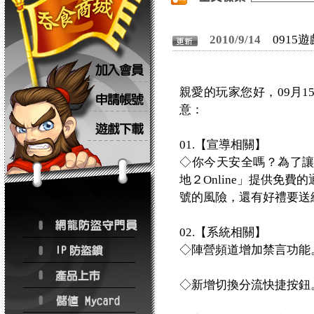
2010/9/14
0915
親愛的玩家您好，09月
意：
01.【宣導相關】
◇你今天安全嗎？為了
地２Online」提供免
號的風險，還有好禮要送
02.【系統相關】
◇陣營頻道增加禁言功能
◇新增切換分流快捷按鈕