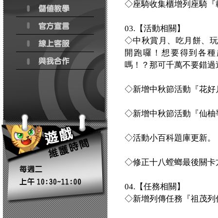
◇座騎收集櫃增列座騎『
03.【活動相關】
◇中秋賞月、吃月餅、玩吞
開跑囉！想要得到各種
嗎！？那可千萬不要錯過
◇新增中秋節活動『花好
◇新增中秋節活動『仙柚
◇活動小百科題庫更新。
◇修正十八螳螂最後關卡
04.【任務相關】
◇新增列傳任務『祖茂列