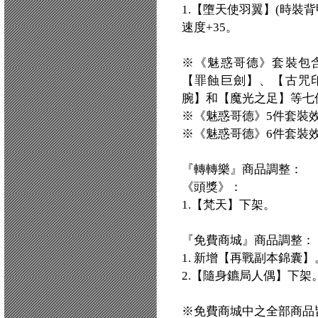
1.【墮天使羽翼】(時裝背
速度+35。
※《魅惑哥德》套裝包
【罪蝕巨劍】、【古咒
腕】和【魔光之足】等七
※《魅惑哥德》5件套裝效
※《魅惑哥德》6件套裝效
『轉轉樂』商品調整：
《頭獎》：
1.【梵天】下架。
『免費商城』商品調整：
1. 新增【再戰副本錦囊】
2.【隨身鑣局人偶】下架
※免費商城中之全部商品