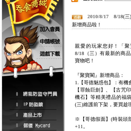
2010/8/17
8/18
新增商品啦！
親愛的玩家您好！「聚
8/18（三）有最新的
寶物吧！
『聚寶閣』新增商品：
1.【哥德魅惑包】：有
【罪蝕巨劍】、【古咒
機石】等精美禮品的福袋。
(三)維護前下架，要買趁
※【哥德假面】(時裝頭部
+11。