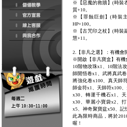
※【惡魔的救贖】(時裝衣
質+10。
※【罪蝕巨劍】(時裝主
HP+100。
※【古咒印之杖】(時裝副
慧+11。
2.【非凡之選】：有機
※開啟【非凡寶盒】有機
10階物攻珠x1、10階法
師開悟卷x1、武將真武卷
將強化卷x100、真天師符
師金符x1、天師符x100
x30、轉運千機石x1、
x30、華麗小寶袋x2、
x5、神奇聚寶盆x50、
此為限時商品，將於201
喔！