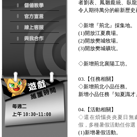
者劉表、鳳雛龐統、臥
令人期待萬分的嶄新歷史
◇新增『荊北』採集地。
(1)開放江夏農場。
(2)開放樊城牧場。
(3)開放樊城礦坑。
◇新增荊北襄陽工坊。
03.【任務相關】
◇新增荊北小品任務。
新增小品任務『知夏識才
04.【活動相關】
◇還在煩惱炎炎夏日無
假，多種暑假活動任你選
(1)新增暑假活動。