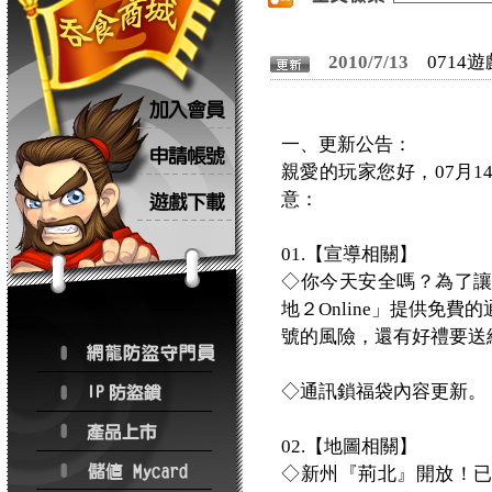
2010/7/13
0714
一、更新公告：
親愛的玩家您好，07月
意：
01.【宣導相關】
◇你今天安全嗎？為了
地２Online」提供免
號的風險，還有好禮要送
◇通訊鎖福袋內容更新。
02.【地圖相關】
◇新州『荊北』開放！