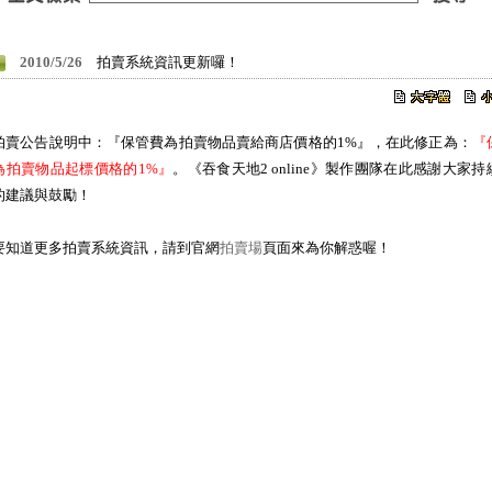
2010/5/26
拍賣系統資訊更新囉！
拍賣公告說明中：『保管費為拍賣物品賣給商店價格的1%』，在此修正為：
『
為拍賣物品起標價格的1%』
。《吞食天地2 online》製作團隊在此感謝大家持
的建議與鼓勵！
要知道更多拍賣系統資訊，請到官網
拍賣場
頁面來為你解惑喔！