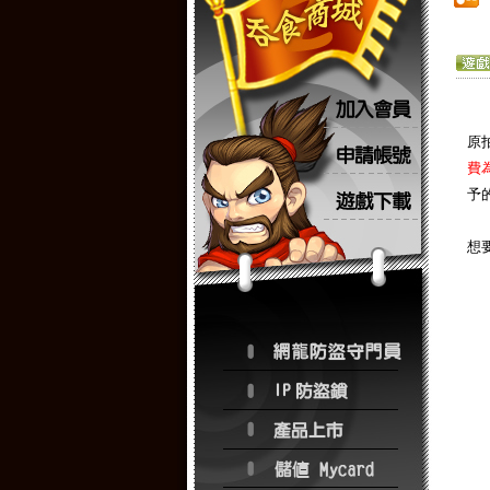
原
費
予
想