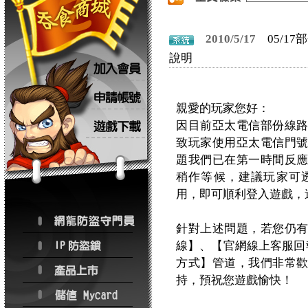
2010/5/17
05/
說明
親愛的玩家您好：
因目前亞太電信部份線
致玩家使用亞太電信門
題我們已在第一時間反
稍作等候，建議玩家可
用，即可順利登入遊戲，
針對上述問題，若您仍
線】、【官網線上客服回
方式】管道，我們非常
持，預祝您遊戲愉快！