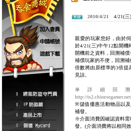
2010/4/21
4/21
親愛的玩家您好，由於
於4/21(三)中午12點開機
開機前之資料，回溯補償作
補償玩家的不便，回溯補
倍數將由原標準的3倍提
見諒。
※
詳細回
http://ts2.chinesegamer.n
※儲值優惠活動物品以
補發。
※介面消費因確認資料需時
發。(介面消費將以相同