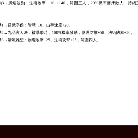
動3→風焰波動：法術攻擊+110~+140，範圍三人，20%機率麻痺敵人，持續
。
動1→昌武亭侯：智慧+10、出手速度+20。
動2→九品官人法：被暴擊時，100%機率發動，物理防禦+50、法術防禦+50。
動3→清流雅望：物理攻擊+25、法術攻擊+25，範圍四人。