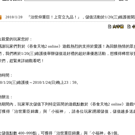
2010/1/20
『治世仰重臣！上官立九品！』，儲值活動於1/20(三)維護後
位親愛的玩家您好：
感謝玩家們對於《吞食天地2 online》遊戲熱烈的支持於愛護！為回饋熱情的眾
們，我們將於1/20(三)維護後舉辦儲值送好禮的超好康優惠活動，想獲得稀世珍
家們，趕緊來詳細觀看吧！
動時間：
10/1/20(三)維護後～2010/1/24(日)晚上23：59。
動辦法：
動期間內，玩家單次儲值下列特定區間的遊戲點數於《吞食天地2 online》遊戲
可獲得「治世重臣錦囊」與「小福神」，請各位玩家踴躍儲值，儲值越多送
！
次儲值點數 400~999點，可獲得「治世重臣錦囊」與「小福神」各1個。