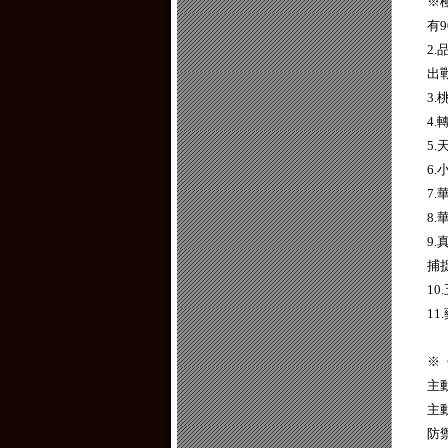
※
有
2
出
3.
4
5
6
7
8
9
捕
1
1
※
主
主
防