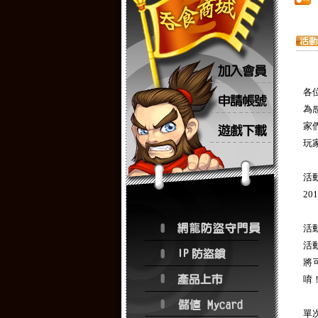
各
為
家
玩
活
20
活
活
將
唷
單