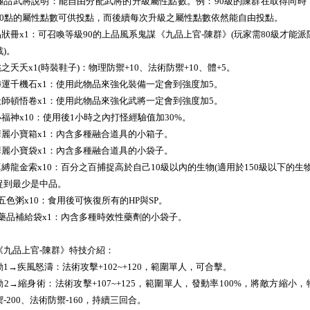
極品武將說明：能自由分配武將的升級屬性點數。例：90級的陳群在取得同時
90點的屬性點數可供投點，而後續每次升級之屬性點數依然能自由投點。
.品狀冊x1：可召喚等級90的上品風系鬼謀《九品上官-陳群》(玩家需80級才能派
戰)。
桃之夭夭x1(時裝鞋子)：物理防禦+10、法術防禦+10、體+5。
.轉運千機石x1：使用此物品來強化裝備一定會到強度加5。
.天師頓悟卷x1：使用此物品來強化武將一定會到強度加5。
.小福神x10：使用後1小時之內打怪經驗值加30%。
.華麗小寶箱x1：內含多種融合道具的小箱子。
.華麗小寶袋x1：內含多種融合道具的小袋子。
.真縛龍金索x10：百分之百捕捉高於自己10級以內的生物(適用於150級以下的生物
捉到最少是中品。
0.五色粥x10：食用後可恢復所有的HP與SP。
1.藥品補給袋x1：內含多種時效性藥劑的小袋子。
《九品上官-陳群》特技介紹：
動1→疾風怒濤：法術攻擊+102~+120，範圍單人，可合擊。
動2→縮身術：法術攻擊+107~+125，範圍單人，發動率100%，將敵方縮小，
禦-200、法術防禦-160，持續三回合。