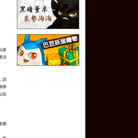
玩家
獎項
，請
務將
點區
派陳