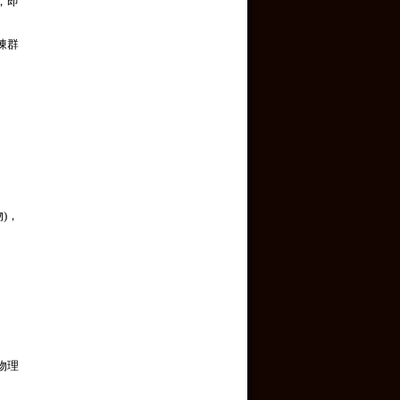
，即
陳群
)，
物理