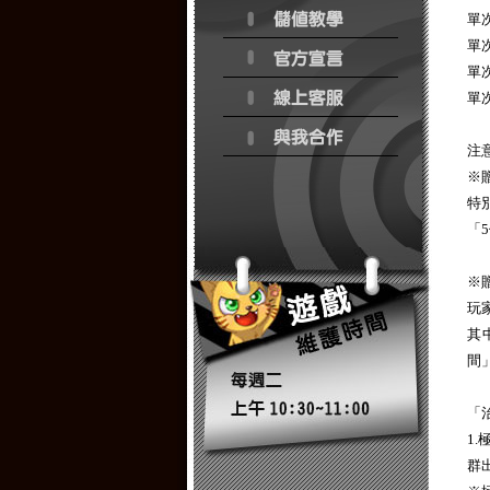
單
單
單
單
注
※
特
「
※
玩
其
間
「
1
群