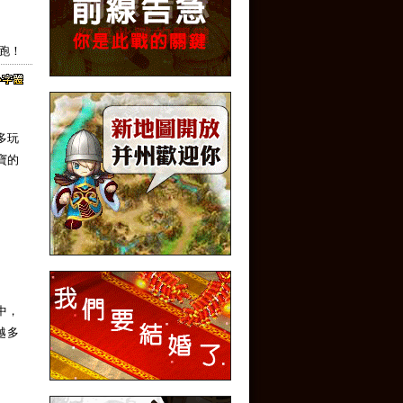
開跑！
多玩
寶的
中，
越多