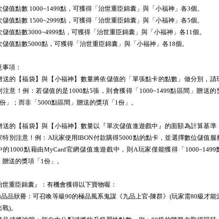
次儲值點數 1000~1499點，可獲得「治世重臣錦囊」與「小福神」各3個。
次儲值點數 1500~2999點，可獲得「治世重臣錦囊」與「小福神」各5個。
次儲值點數3000~4999點，可獲得「治世重臣錦囊」與「小福神」各11個。
次儲值點數5000點，可獲得「治世重臣錦囊」與「小福神」各18個。
意事項：
贈送的【福袋】與【小福神】數量將依儲值的「單張點卡的點數」做分別，請
別注意！例：若儲值的是1000點5張，則會獲得「1000~1499點區間」贈送的
5份」；而非「5000點區間」贈送的獎項「1份」。
贈送的【福袋】與【小福神】數量以『單次儲值進遊戲中』的面額為計算基準
家特別注意！例：A玩家使用IBON付款購得5000點的點卡，並選擇數位儲值服
中的1000點藉由MyCard官網儲值進遊戲中，則A玩家僅能獲得「1000~1499
」贈送的獎項「1份」。
治世重臣錦囊』：有機會獲得以下寶物喔：
.極品品狀冊：可召喚等級90的極品風系鬼謀《九品上官-陳群》(玩家需80級才能
出戰)。