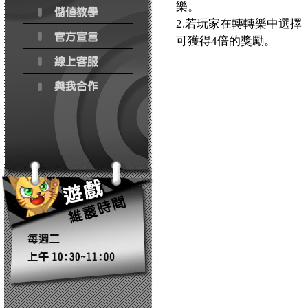
樂。
2.若玩家在轉轉樂中選
可獲得4倍的獎勵。