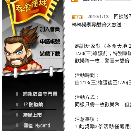
2010/1/13
回饋送不
轉轉樂獎勵雙倍大放送！
感謝玩家對《吞食天地 2 O
1/20(三)維護前，特
歡樂幣一枚，驚喜來雙倍
活動時間：
自1/13(三)維護後至1/20
活動方式：
同樣只需一枚歡樂幣，但
注意事項：
1.此獎勵2倍活動僅適用