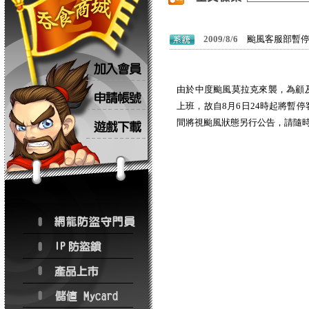
2009/8/6
颱風客服部暫
由於中度颱風莫拉克來襲，為顧
上班，故自8月6日24時起將暫
間將視颱風狀態另行公告，請隨