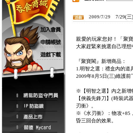
2009/7/29
7/29
親愛的玩家您好！「聚寶
大家趕緊來挑選自己理想
『聚寶閣』新增商品：
1.明智之選：禮盒內的
2009年8月5日(三)維
※【明智之選】內之新增
【俠義先鋒刀】(時裝武
刃衝》。
※《水刃衝》：物攻+85
昏三回合的效果。