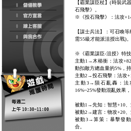
【霸業謀臣杖】(時裝武
石飛擊》。
※《投石飛擊》：法攻+1
【謀士兵法】：可召喚等級
需55級才能派沮授出戰)
※《霸業謀臣-沮授》特
主動1→木樁衝：法攻+8
動扣敵方總血量的5%，
主動2→投石飛擊：法攻+1
主動3→隕石亂轟：法攻
16%~25%發動混亂效果
被動1→先知：智慧+10
被動2→建言：物攻+20、
被動3→算策：暴擊發動時
合。