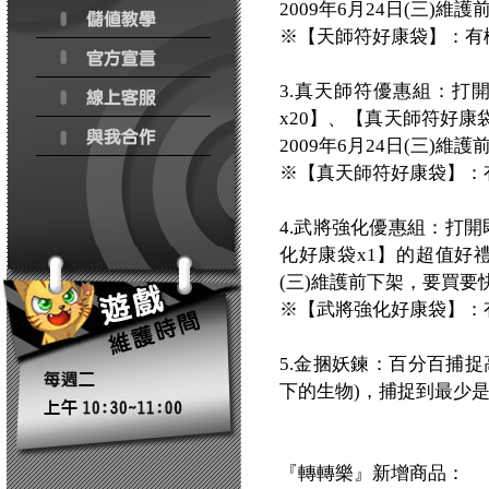
2009年6月24日(三)
※【天師符好康袋】：有
3.真天師符優惠組：打
x20】、【真天師符好康
2009年6月24日(三)
※【真天師符好康袋】：
4.武將強化優惠組：打開
化好康袋x1】的超值好禮
(三)維護前下架，要買要
※【武將強化好康袋】：
5.金捆妖鍊：百分百捕捉
下的生物)，捕捉到最少
『轉轉樂』新增商品：