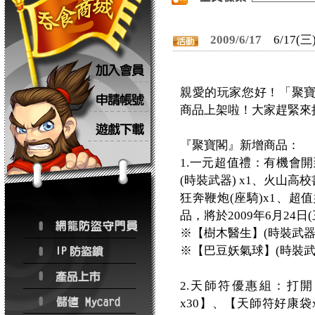
2009/6/17
6/17
親愛的玩家您好！「聚寶
商品上架啦！大家趕緊來
『聚寶閣』新增商品：
1.一元超值禮：有機會開
(時裝武器) x1、火山高
狂奔鞭炮(座騎)x1、超
品，將於2009年6月24
※【樹木醫生】(時裝武器)
※【巴豆妖氣球】(時裝武器
2.天師符優惠組：打
x30】、【天師符好康