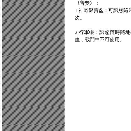
《普獎》：
1.神奇聚寶盆：可讓您隨
次。
2.行軍帳：讓您隨時隨
血，戰鬥中不可使用。