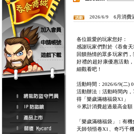
2026/6/9
6月消費
各位親愛的玩家您好：
感謝玩家們對於《吞食天地
回饋熱情的眾多玩家們，我們
好禮的超好康優惠活動
細觀看吧！
活動時間：2026/6/9(二) 0
活動辦法：活動時間內，
得「樂歲滿穗福袋X1」
※累計消費超過最高金額
「樂歲滿穗福袋」：有機
天師領悟卷X1、奇巧千機