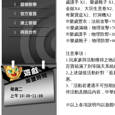
歲護手 X1、樂歲靴子 X
金鎚X4、大宗生意卷X2
奇聚寶盆X2、打洞機X2
※樂歲豐衣：法術攻擊+70
※樂歲滿穗：物理攻擊+70
※樂歲護手：物理防禦+30
※樂歲靴子：物理防禦+60
注意事項：
1.玩家參與活動獲得之
百寶箱滿了則等隔天系統
2.上述儲值活動針對「藍
惠。
3.「活動若遭遇不可預
停活動及贈品內容，中華
※以上各項說明均以遊戲