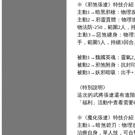
※《邪煞張遼》特技介紹
主動1→暗黑邪槍：物理攻擊
主動2→邪靈貫體：物理攻擊+
物法防-250，範圍2人，
主動3→惡煞纏身：物理攻擊+
手，範圍5人，持續3回合
被動1→魏國英魂：靈氣2人
被動2→邪煞附身：抗封印+
被動3→妖邪暗吸：出手+1
《特別說明》
這次的武將張遼還有進
「福利」活動中查看需要
※《魔化張遼》特技介紹
主動1→暗煞碧刃：物理攻擊
治療自身，單人技，可合