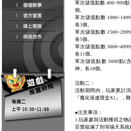
單次儲值點數 400~9
個。
單次儲值點數 1000~
各3個。
單次儲值點數 1500~
各5個。
單次儲值點數 3000~
各11個。
單次儲值點數 5000點
神」各18個。
活動二：
活動期間內，玩家累計消費
『魔化張遼寶盒X1』，
●注意事項：
1.玩家參與活動獲得之
百寶箱滿了則等隔天系統