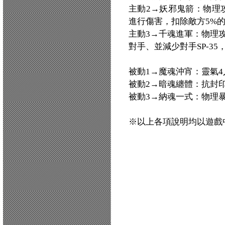
主動2→妖邪鬼箭：物理攻擊
進行傷害，扣除敵方5%的
主動3→千魂進軍：物理攻擊
對手、並減少對手SP-35
被動1→魔魂沖宵：靈氣4人
被動2→暗魂纏體：抗封印+
被動3→納魂一式：物理暴
※以上各項說明均以遊戲