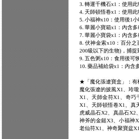
3. 轉運千機石x1：使
4. 天師頓悟卷x1：使
5. 小福神x10：使用後
6. 華麗小寶箱x1：內
7. 華麗小寶袋x1：內
8. 伏神金索x10：百
200級以下的生物)，捕
9. 五色粥x10：食用後可
10. 藥品補給袋x1：內
★「魔化張遼寶盒」：有機
魔化張遼的披風X1、玲瓏
X1、天師金符X1、奇巧
X1、天師頓悟卷X1、真
虎威晶石X2、真晶石X2
神斧的金鎚X3、小福神X
老仙符X1、神奇聚寶盆X