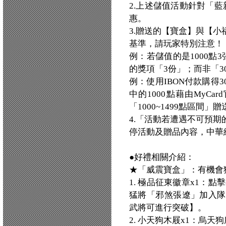
2.上述儲值活動針對「藍
惠。
3.贈送的【寶盒】與【
基準，請玩家特別注意！
例：若儲值的是1000點3
的獎項「3份」；而非「3
例：使用IBON付款購得
中的1000點藉由MyC
「1000~1499點區間」
4.「活動若遭遇不可預
停活動及贈品內容，中華
●好禮相關介紹：
★「威震寶盒」：有機會獲
1. 極品征東徽章x1：
猛將「邪煞張遼」加入隊伍
武將可進行突破】。
2. 小天狗木屐x1：烏天