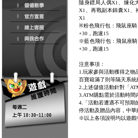
隨身鏢局人偶X1、煉化
X1、再戰副本錦囊X1、
X1
※粉色飛行包：飛鼠座騎，
+30，跑速15
※藍色飛行包：飛鼠座騎，
+30，跑速15
注意事項：
1.玩家參與活動獲得之
百寶箱滿了則等隔天系統
2.上述儲值活動針對「AT
3.ATM購點需於活動時
4.「活動若遭遇不可預
停活動及贈品內容，中華
※以上各項說明均以遊戲