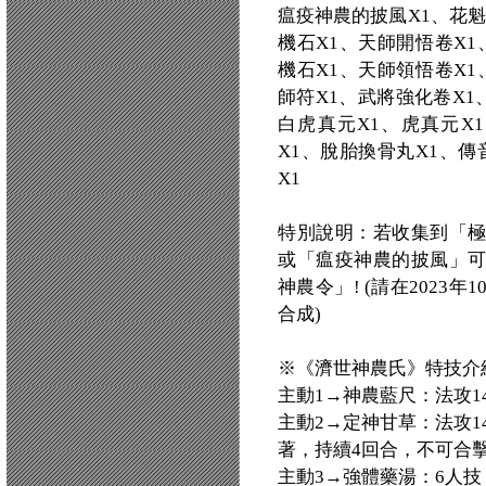
瘟疫神農的披風X1、花魁
機石X1、天師開悟卷X1
機石X1、天師領悟卷X1
師符X1、武將強化卷X1
白虎真元X1、虎真元X
X1、脫胎換骨丸X1、傳
X1
特別說明：若收集到「
或「瘟疫神農的披風」
神農令」! (請在2023
合成)
※《濟世神農氏》特技介
主動1→神農藍尺：法攻14
主動2→定神甘草：法攻14
著，持續4回合，不可合
主動3→強體藥湯：6人技