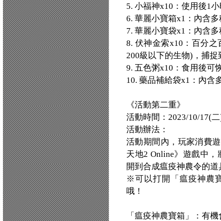
5. 小福神x10：使用後
6. 華麗小寶箱x1：內
7. 華麗小寶袋x1：內
8. 伏神金索x10：百
200級以下的生物)，捕
9. 五色粥x10：食用後可
10. 藥品補給袋x1：內
《活動第二重》
活動時間：2023/10/17(二)
活動辦法：
活動期間內，玩家消費遊戲
天地2 Online》遊戲
開到合成瘟疫神農令的道
※可以打開「瘟疫神農寶箱」
哦！
「瘟疫神農寶箱」：有機