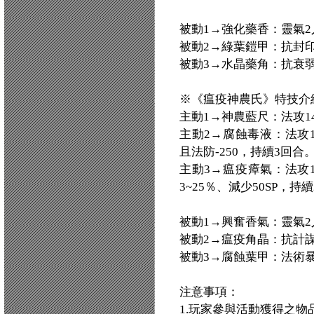
被動1→強化藥香：靈氣2人
被動2→綠葉鎧甲：抗封印+
被動3→水晶藥角：抗衰弱+
※《瘟疫神農氏》特技介紹
主動1→神農藍尺：法攻14
主動2→腐蝕毒液：法攻14
且法防-250，持續3回合
主動3→瘟疫瘴氣：法攻1
3~25％、減少50SP，持
被動1→興奮香氣：靈氣2人
被動2→瘟疫角晶：抗計謀+
被動3→腐蝕葉甲：法術暴
注意事項：
1.玩家參與活動獲得之