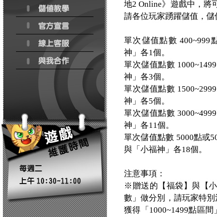
地2 Online》遊戲
請各位玩家踴躍儲值，儲
單次儲值點數 400~9
神」各1個。
單次儲值點數 1000~
神」各3個。
單次儲值點數 1500~
神」各5個。
單次儲值點數 3000~
神」各11個。
單次儲值點數 5000點
與「小福神」各18個。
注意事項：
※贈送的【福袋】與【
數」做分別，請玩家特別注
獲得「1000~1499點