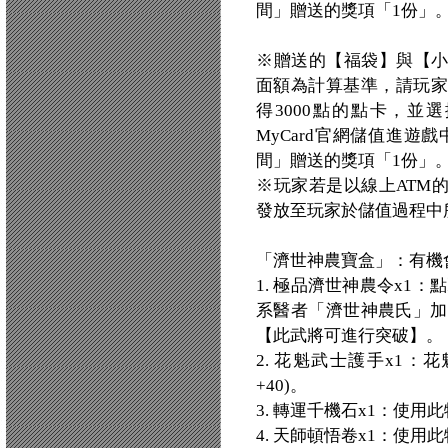
間」贈送的獎項「1份」
※贈送的【福袋】與【
面額為計算基準，請玩家
得3000點的點卡，並
MyCard官網儲值進遊戲
間」贈送的獎項「1份」
※玩家若是以線上ATM
發放至玩家於儲值過程中
「濟世神農寶盒」：有機
1. 極品濟世神農令x1
系醫者「濟世神農氏」加入
【此武將可進行突破】。
2. 花魁武士護手x1：
+40)。
3. 轉運千機石x1：使
4. 天師頓悟卷x1：使