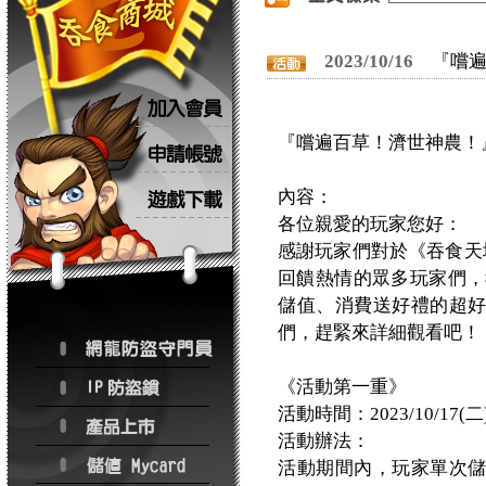
2023/10/16
『嚐
『嚐遍百草！濟世神農！
內容：
各位親愛的玩家您好：
感謝玩家們對於《吞食天地
回饋熱情的眾多玩家們，我們
儲值、消費送好禮的超
們，趕緊來詳細觀看吧！
《活動第一重》
活動時間：2023/10/17(二)
活動辦法：
活動期間內，玩家單次