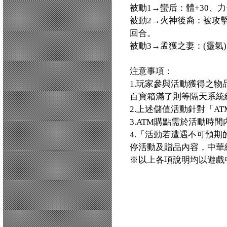
被動1→蠻后：體+30、力
被動2→火神後裔：被攻擊
回合。
被動3→孟獲之妻：(靈氣)
注意事項：
1.玩家參與活動獲得之
百寶箱滿了則等隔天系統
2.上述儲值活動針對「AT
3.ATM購點需於活動時
4.「活動若遭遇不可預
停活動及贈品內容，中華
※以上各項說明均以遊戲