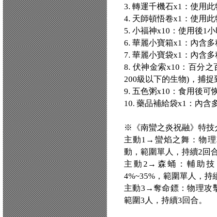
3. 轉運千機石x1：使
4. 天師頓悟卷x1：使
5. 小福神x10：使用後
6. 華麗小寶箱x1：內
7. 華麗小寶袋x1：內
8. 伏神金索x10：百
200級以下的生物)，捕
9. 五色粥x10：食用後可
10. 藥品補給袋x1：內
※《南蠻之炎祝融》特技
主動1→蠻焰之舞：物理攻擊
動，範圍單人，持續2回
主動2→森蛹：輔助
4%~35%，範圍單人，
主動3→奪命鏢：物理攻擊+1
範圍3人，持續3回合。