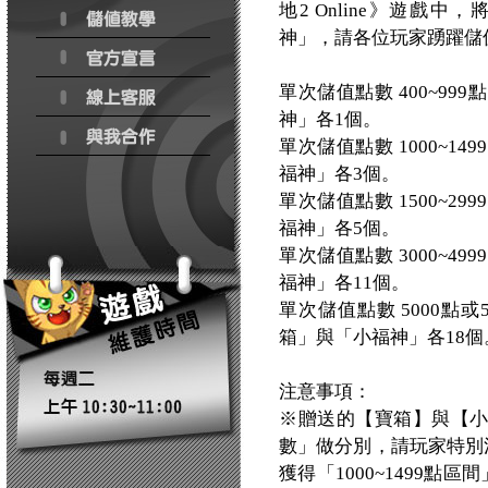
地2 Online》遊戲
神」，請各位玩家踴躍儲
單次儲值點數 400~9
神」各1個。
單次儲值點數 1000~
福神」各3個。
單次儲值點數 1500~
福神」各5個。
單次儲值點數 3000~
福神」各11個。
單次儲值點數 5000點
箱」與「小福神」各18個
注意事項：
※贈送的【寶箱】與【
數」做分別，請玩家特別注
獲得「1000~1499點