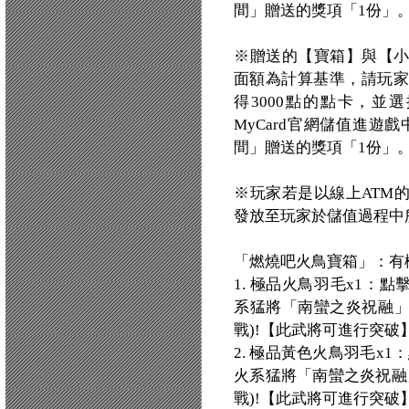
間」贈送的獎項「1份」
※贈送的【寶箱】與【
面額為計算基準，請玩家
得3000點的點卡，並
MyCard官網儲值進遊戲
間」贈送的獎項「1份」
※玩家若是以線上ATM
發放至玩家於儲值過程中
「燃燒吧火鳥寶箱」：有
1. 極品火鳥羽毛x1：
系猛將「南蠻之炎祝融」
戰)!【此武將可進行突破
2. 極品黃色火鳥羽毛x
火系猛將「南蠻之炎祝融
戰)!【此武將可進行突破